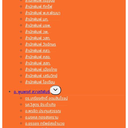
สำนักพิมพ์ ณัฐฐินีย์
สำนักพิมพ์ ทีกรุ๊ฟ
สำนักพิมพ์ พ.ศ.พัฒนา
สำนักพิมพ์ มก.
สำนักพิมพ์ มจพ.
สำนักพิมพ์ วพ.
สำนักพิมพ์ วสท.
สำนักพิมพ์ วังอักษร
สำนักพิมพ์ ศสว.
สำนักพิมพ์ ศสอ.
สำนักพิมพ์ สสท.
สำนักพิมพ์ เมืองไทย
สำนักพิมพ์ เสริมวิทย์
สำนักพิมพ์ โอเดียน
Toggle
อ. พูนพงศ์ สวาสดิพันธ์
child
menu
ดร.เกรียงศักดิ์ อุดมสินโรจน์
รศ.วิสูตร จิระดำเกิง
อ.พรจิต ประทุมสุวรรณ
อ.มงคล ทองสงคราม
อ.ยรรยง ทรัพย์สุขอำนวย