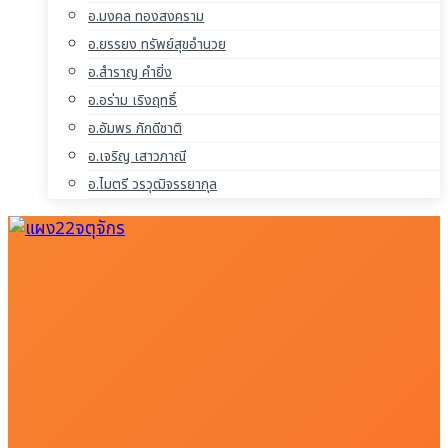
อ.มงคล ทองสงคราม
อ.ยรรยง ทรัพย์สุขอำนวย
อ.สำราญ คำยิ่ง
อ.อร่าม เริงฤทธิ์
อ.อัมพร ภักดีชาติ
อ.เจริญ เสาวภาณี
อ.ไมตรี วรวุฒิจรรยากุล