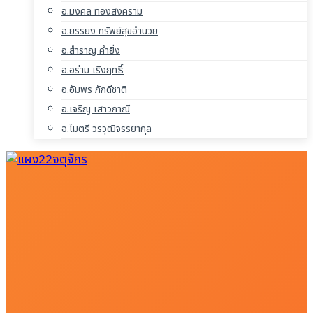
อ.มงคล ทองสงคราม
อ.ยรรยง ทรัพย์สุขอำนวย
อ.สำราญ คำยิ่ง
อ.อร่าม เริงฤทธิ์
อ.อัมพร ภักดีชาติ
อ.เจริญ เสาวภาณี
อ.ไมตรี วรวุฒิจรรยากุล