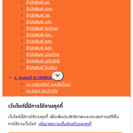
สำนักพิมพ์ มก.
สำนักพิมพ์ มจพ.
สำนักพิมพ์ วพ.
สำนักพิมพ์ วสท.
สำนักพิมพ์ วังอักษร
สำนักพิมพ์ ศสว.
สำนักพิมพ์ ศสอ.
สำนักพิมพ์ สสท.
สำนักพิมพ์ เมืองไทย
สำนักพิมพ์ เสริมวิทย์
สำนักพิมพ์ โอเดียน
Toggle
อ. พูนพงศ์ สวาสดิพันธ์
child
menu
ดร.เกรียงศักดิ์ อุดมสินโรจน์
รศ.วิสูตร จิระดำเกิง
อ.พรจิต ประทุมสุวรรณ
อ.มงคล ทองสงคราม
เว็บไซต์นี้มีการใช้งานคุกกี้
อ.ยรรยง ทรัพย์สุขอำนวย
เว็บไซต์นี้มีการใช้งานคุกกี้ เพื่อเพิ่มประสิทธิภาพและประสบการณ์ที่ดีใน
อ.สำราญ คำยิ่ง
อ.อร่าม เริงฤทธิ์
การใช้งานเว็บไซต์
นโยบายความเป็นส่วนตัวและคุกกี้
อ.อัมพร ภักดีชาติ