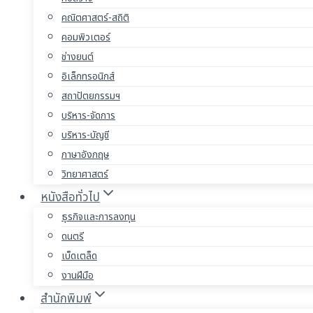
คณิตศาสตร์-สถิติ
คอมพิวเตอร์
ช่างยนต์
อิเล็กทรอนิกส์
สถาปัตยกรรมฯ
บริหาร-จัดการ
บริหาร-บัญชี
ภาษาอังกฤษ
วิทยาศาสตร์
หนังสือทั่วไป
ธุรกิจและการลงทุน
ดนตรี
เบ็ดเตล็ด
งานฝีมือ
สำนักพิมพ์