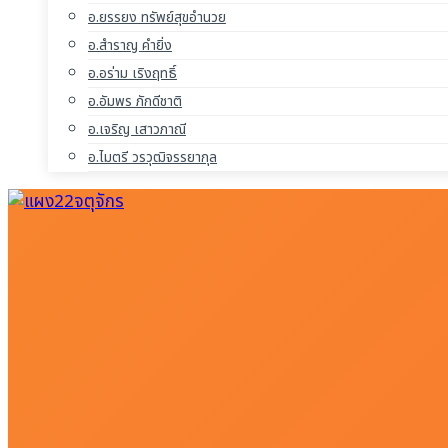
อ.ยรรยง ทรัพย์สุขอำนวย
อ.สำราญ คำยิ่ง
อ.อร่าม เริงฤทธิ์
อ.อัมพร ภักดีชาติ
อ.เจริญ เสาวภาณี
อ.ไมตรี วรวุฒิจรรยากุล