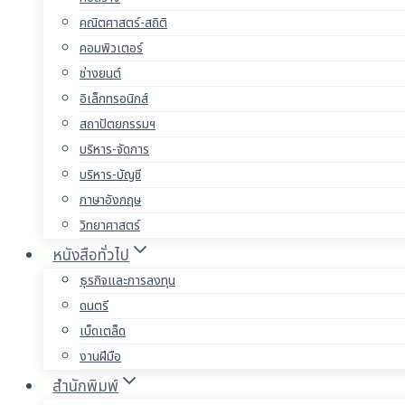
คณิตศาสตร์-สถิติ
คอมพิวเตอร์
ช่างยนต์
อิเล็กทรอนิกส์
สถาปัตยกรรมฯ
บริหาร-จัดการ
บริหาร-บัญชี
ภาษาอังกฤษ
วิทยาศาสตร์
หนังสือทั่วไป
ธุรกิจและการลงทุน
ดนตรี
เบ็ดเตล็ด
งานฝีมือ
สำนักพิมพ์