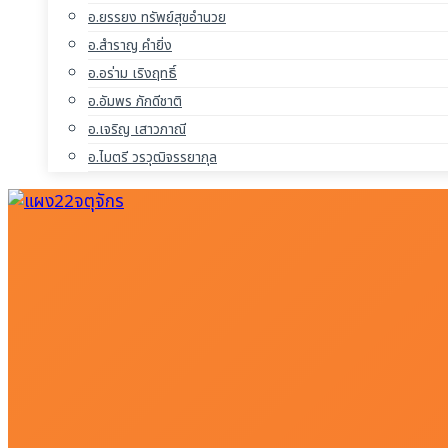
อ.ยรรยง ทรัพย์สุขอำนวย
อ.สำราญ คำยิ่ง
อ.อร่าม เริงฤทธิ์
อ.อัมพร ภักดีชาติ
อ.เจริญ เสาวภาณี
อ.ไมตรี วรวุฒิจรรยากุล