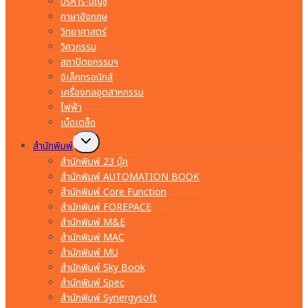
บริหาร-บัญชี
ภาษาอังกฤษ
วิทยาศาสตร์
วิศวกรรม
สถาปัตยกรรมฯ
อิเล็กทรอนิกส์
เครื่องกลอุตสาหกรรม
ไฟฟ้า
เบ็ดเตล็ด
Toggle
สำนักพิมพ์
child
menu
สำนักพิมพ์ 23 บุ๊ค
สำนักพิมพ์ AUTOMATION BOOK
สำนักพิมพ์ Core Function
สำนักพิมพ์ FOREPACE
สำนักพิมพ์ M&E
สำนักพิมพ์ MAC
สำนักพิมพ์ MU
สำนักพิมพ์ Sky Book
สำนักพิมพ์ Spec
สำนักพิมพ์ Synergysoft