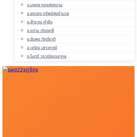
อ.มงคล ทองสงคราม
อ.ยรรยง ทรัพย์สุขอำนวย
อ.สำราญ คำยิ่ง
อ.อร่าม เริงฤทธิ์
อ.อัมพร ภักดีชาติ
อ.เจริญ เสาวภาณี
อ.ไมตรี วรวุฒิจรรยากุล