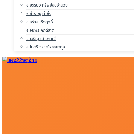
อ.ยรรยง ทรัพย์สุขอำนวย
อ.สำราญ คำยิ่ง
อ.อร่าม เริงฤทธิ์
อ.อัมพร ภักดีชาติ
อ.เจริญ เสาวภาณี
อ.ไมตรี วรวุฒิจรรยากุล