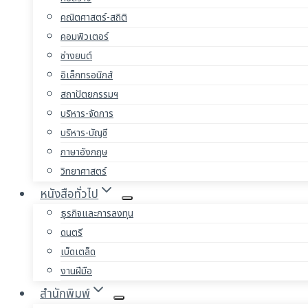
คณิตศาสตร์-สถิติ
คอมพิวเตอร์
ช่างยนต์
อิเล็กทรอนิกส์
สถาปัตยกรรมฯ
บริหาร-จัดการ
บริหาร-บัญชี
ภาษาอังกฤษ
วิทยาศาสตร์
หนังสือทั่วไป
ธุรกิจและการลงทุน
ดนตรี
เบ็ดเตล็ด
งานฝีมือ
สำนักพิมพ์