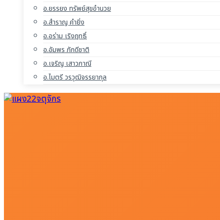
อ.ยรรยง ทรัพย์สุขอำนวย
อ.สำราญ คำยิ่ง
อ.อร่าม เริงฤทธิ์
อ.อัมพร ภักดีชาติ
อ.เจริญ เสาวภาณี
อ.ไมตรี วรวุฒิจรรยากุล