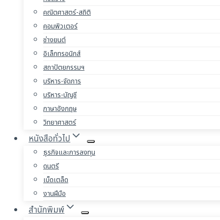
คณิตศาสตร์-สถิติ
คอมพิวเตอร์
ช่างยนต์
อิเล็กทรอนิกส์
สถาปัตยกรรมฯ
บริหาร-จัดการ
บริหาร-บัญชี
ภาษาอังกฤษ
วิทยาศาสตร์
หนังสือทั่วไป
ธุรกิจและการลงทุน
ดนตรี
เบ็ดเตล็ด
งานฝีมือ
สำนักพิมพ์