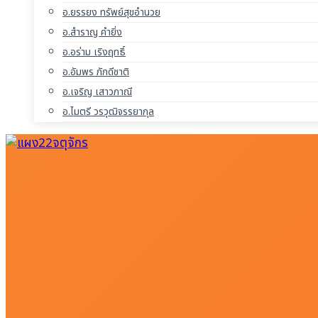
อ.ยรรยง ทรัพย์สุขอำนวย
อ.สำราญ คำยิ่ง
อ.อร่าม เริงฤทธิ์
อ.อัมพร ภักดีชาติ
อ.เจริญ เสาวภาณี
อ.ไมตรี วรวุฒิจรรยากุล