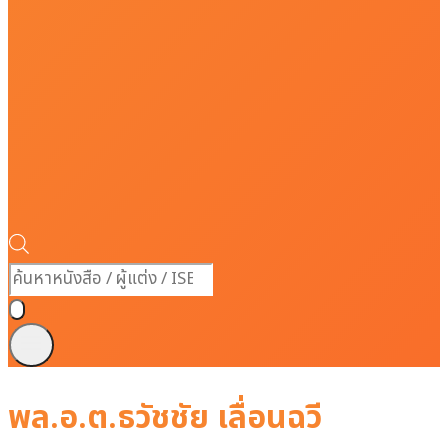
Products
search
พล.อ.ต.ธวัชชัย เลื่อนฉวี