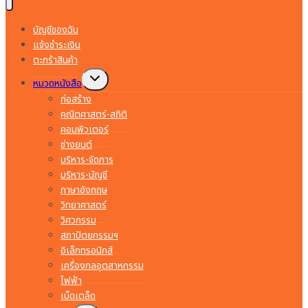
บัญชีของฉัน
แจ้งชำระเงิน
ตะกร้าสินค้า
Toggle
หมวดหนังสือ
child
menu
ก่อสร้าง
คณิตศาสตร์-สถิติ
คอมพิวเตอร์
ช่างยนต์
บริหาร-จัดการ
บริหาร-บัญชี
ภาษาอังกฤษ
วิทยาศาสตร์
วิศวกรรม
สถาปัตยกรรมฯ
อิเล็กทรอนิกส์
เครื่องกลอุตสาหกรรม
ไฟฟ้า
เบ็ดเตล็ด