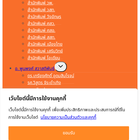
สำนักพิมพ์ วพ.
สำนักพิมพ์ วสท.
สำนักพิมพ์ วังอักษร
สำนักพิมพ์ ศสว.
สำนักพิมพ์ ศสอ.
สำนักพิมพ์ สสท.
สำนักพิมพ์ เมืองไทย
สำนักพิมพ์ เสริมวิทย์
สำนักพิมพ์ โอเดียน
Toggle
อ. พูนพงศ์ สวาสดิพันธ์
child
menu
ดร.เกรียงศักดิ์ อุดมสินโรจน์
รศ.วิสูตร จิระดำเกิง
อ.พรจิต ประทุมสุวรรณ
อ.มงคล ทองสงคราม
เว็บไซต์นี้มีการใช้งานคุกกี้
อ.ยรรยง ทรัพย์สุขอำนวย
เว็บไซต์นี้มีการใช้งานคุกกี้ เพื่อเพิ่มประสิทธิภาพและประสบการณ์ที่ดีใน
อ.สำราญ คำยิ่ง
อ.อร่าม เริงฤทธิ์
การใช้งานเว็บไซต์
นโยบายความเป็นส่วนตัวและคุกกี้
อ.อัมพร ภักดีชาติ
อ.เจริญ เสาวภาณี
ยอมรับ
อ.ไมตรี วรวุฒิจรรยากุล