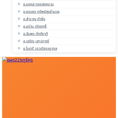
อ.มงคล ทองสงคราม
อ.ยรรยง ทรัพย์สุขอำนวย
อ.สำราญ คำยิ่ง
อ.อร่าม เริงฤทธิ์
อ.อัมพร ภักดีชาติ
อ.เจริญ เสาวภาณี
อ.ไมตรี วรวุฒิจรรยากุล