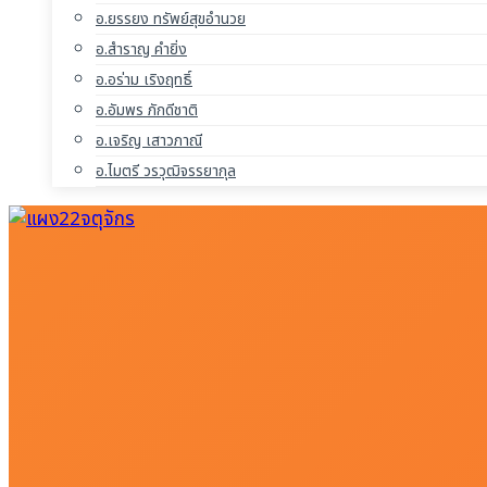
อ.ยรรยง ทรัพย์สุขอำนวย
อ.สำราญ คำยิ่ง
อ.อร่าม เริงฤทธิ์
อ.อัมพร ภักดีชาติ
อ.เจริญ เสาวภาณี
อ.ไมตรี วรวุฒิจรรยากุล