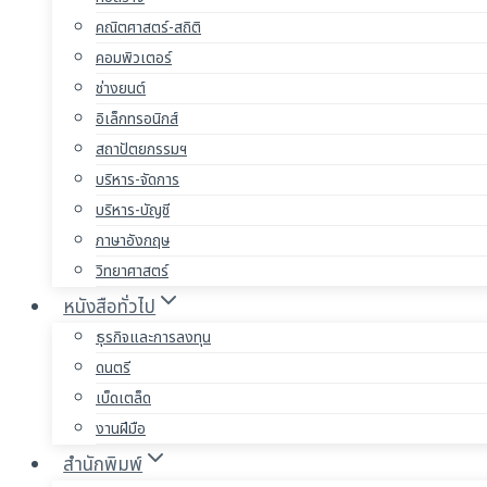
คณิตศาสตร์-สถิติ
คอมพิวเตอร์
ช่างยนต์
อิเล็กทรอนิกส์
สถาปัตยกรรมฯ
บริหาร-จัดการ
บริหาร-บัญชี
ภาษาอังกฤษ
วิทยาศาสตร์
หนังสือทั่วไป
ธุรกิจและการลงทุน
ดนตรี
เบ็ดเตล็ด
งานฝีมือ
สำนักพิมพ์