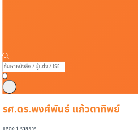
Products
search
รศ.ดร.พงศ์พันธ์ แก้วตาทิพย์
แสดง 1 รายการ