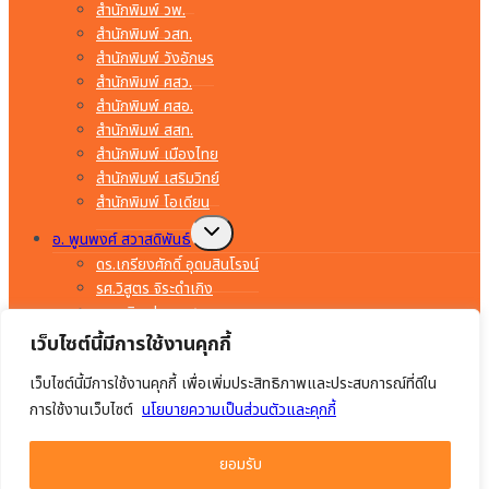
สำนักพิมพ์ วพ.
สำนักพิมพ์ วสท.
สำนักพิมพ์ วังอักษร
สำนักพิมพ์ ศสว.
สำนักพิมพ์ ศสอ.
สำนักพิมพ์ สสท.
สำนักพิมพ์ เมืองไทย
สำนักพิมพ์ เสริมวิทย์
สำนักพิมพ์ โอเดียน
Toggle
อ. พูนพงศ์ สวาสดิพันธ์
child
menu
ดร.เกรียงศักดิ์ อุดมสินโรจน์
รศ.วิสูตร จิระดำเกิง
อ.พรจิต ประทุมสุวรรณ
อ.มงคล ทองสงคราม
เว็บไซต์นี้มีการใช้งานคุกกี้
อ.ยรรยง ทรัพย์สุขอำนวย
เว็บไซต์นี้มีการใช้งานคุกกี้ เพื่อเพิ่มประสิทธิภาพและประสบการณ์ที่ดีใน
อ.สำราญ คำยิ่ง
อ.อร่าม เริงฤทธิ์
การใช้งานเว็บไซต์
นโยบายความเป็นส่วนตัวและคุกกี้
อ.อัมพร ภักดีชาติ
อ.เจริญ เสาวภาณี
ยอมรับ
อ.ไมตรี วรวุฒิจรรยากุล