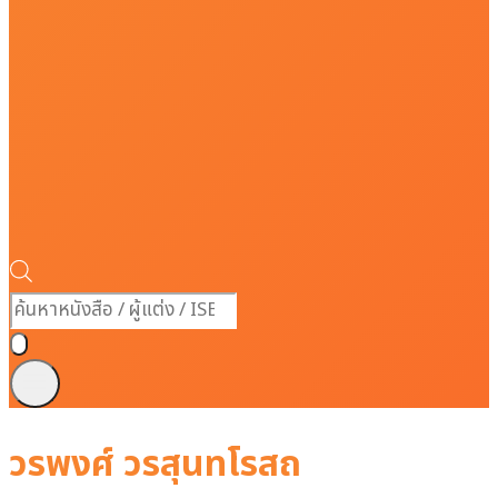
Products
search
วรพงศ์ วรสุนทโรสถ