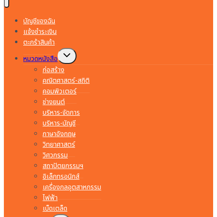
บัญชีของฉัน
แจ้งชำระเงิน
ตะกร้าสินค้า
Toggle
หมวดหนังสือ
child
menu
ก่อสร้าง
คณิตศาสตร์-สถิติ
คอมพิวเตอร์
ช่างยนต์
บริหาร-จัดการ
บริหาร-บัญชี
ภาษาอังกฤษ
วิทยาศาสตร์
วิศวกรรม
สถาปัตยกรรมฯ
อิเล็กทรอนิกส์
เครื่องกลอุตสาหกรรม
ไฟฟ้า
เบ็ดเตล็ด