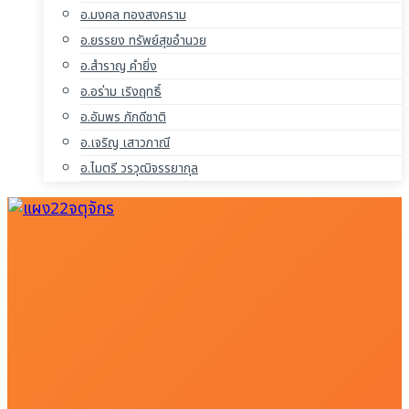
อ.มงคล ทองสงคราม
อ.ยรรยง ทรัพย์สุขอำนวย
อ.สำราญ คำยิ่ง
อ.อร่าม เริงฤทธิ์
อ.อัมพร ภักดีชาติ
อ.เจริญ เสาวภาณี
อ.ไมตรี วรวุฒิจรรยากุล