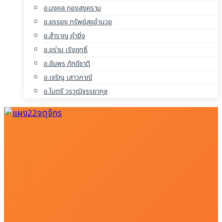
อ.มงคล ทองสงคราม
อ.ยรรยง ทรัพย์สุขอำนวย
อ.สำราญ คำยิ่ง
อ.อร่าม เริงฤทธิ์
อ.อัมพร ภักดีชาติ
อ.เจริญ เสาวภาณี
อ.ไมตรี วรวุฒิจรรยากุล