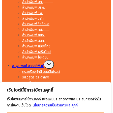
สำนักพิมพ์ มก.
สำนักพิมพ์ มจพ.
สำนักพิมพ์ วพ.
สำนักพิมพ์ วสท.
สำนักพิมพ์ วังอักษร
สำนักพิมพ์ ศสว.
สำนักพิมพ์ ศสอ.
สำนักพิมพ์ สสท.
สำนักพิมพ์ เมืองไทย
สำนักพิมพ์ เสริมวิทย์
สำนักพิมพ์ โอเดียน
Toggle
อ. พูนพงศ์ สวาสดิพันธ์
child
menu
ดร.เกรียงศักดิ์ อุดมสินโรจน์
รศ.วิสูตร จิระดำเกิง
อ.พรจิต ประทุมสุวรรณ
อ.มงคล ทองสงคราม
เว็บไซต์นี้มีการใช้งานคุกกี้
อ.ยรรยง ทรัพย์สุขอำนวย
เว็บไซต์นี้มีการใช้งานคุกกี้ เพื่อเพิ่มประสิทธิภาพและประสบการณ์ที่ดีใน
อ.สำราญ คำยิ่ง
อ.อร่าม เริงฤทธิ์
การใช้งานเว็บไซต์
นโยบายความเป็นส่วนตัวและคุกกี้
อ.อัมพร ภักดีชาติ