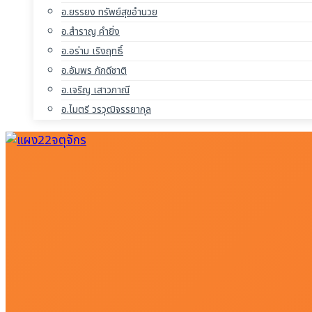
อ.ยรรยง ทรัพย์สุขอำนวย
อ.สำราญ คำยิ่ง
อ.อร่าม เริงฤทธิ์
อ.อัมพร ภักดีชาติ
อ.เจริญ เสาวภาณี
อ.ไมตรี วรวุฒิจรรยากุล