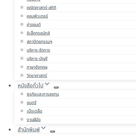
คณิตศาสตร์-สถิติ
คอมพิวเตอร์
ช่างยนต์
อิเล็กทรอนิกส์
สถาปัตยกรรมฯ
บริหาร-จัดการ
บริหาร-บัญชี
ภาษาอังกฤษ
วิทยาศาสตร์
หนังสือทั่วไป
ธุรกิจและการลงทุน
ดนตรี
เบ็ดเตล็ด
งานฝีมือ
สำนักพิมพ์