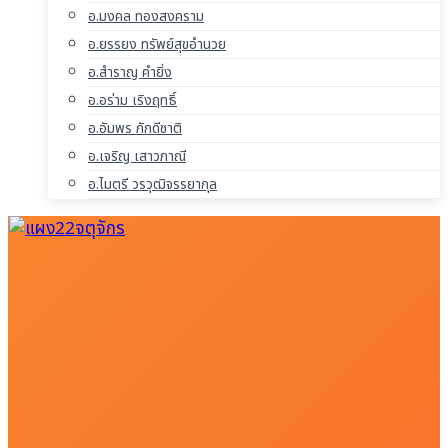
อ.มงคล ทองสงคราม
อ.ยรรยง ทรัพย์สุขอำนวย
อ.สำราญ คำยิ่ง
อ.อร่าม เริงฤทธิ์
อ.อัมพร ภักดีชาติ
อ.เจริญ เสาวภาณี
อ.ไมตรี วรวุฒิจรรยากุล