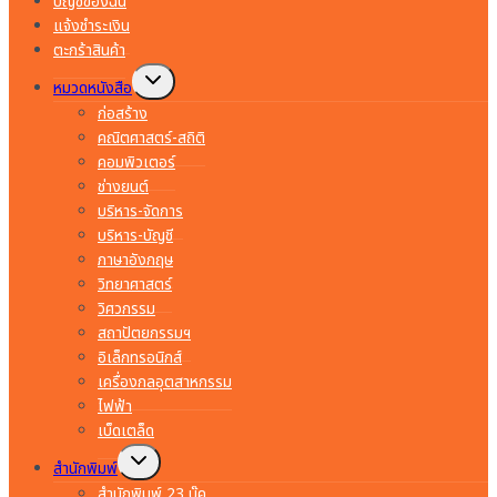
บัญชีของฉัน
แจ้งชำระเงิน
ตะกร้าสินค้า
Toggle
หมวดหนังสือ
child
menu
ก่อสร้าง
คณิตศาสตร์-สถิติ
คอมพิวเตอร์
ช่างยนต์
บริหาร-จัดการ
บริหาร-บัญชี
ภาษาอังกฤษ
วิทยาศาสตร์
วิศวกรรม
สถาปัตยกรรมฯ
อิเล็กทรอนิกส์
เครื่องกลอุตสาหกรรม
ไฟฟ้า
เบ็ดเตล็ด
Toggle
สำนักพิมพ์
child
menu
สำนักพิมพ์ 23 บุ๊ค