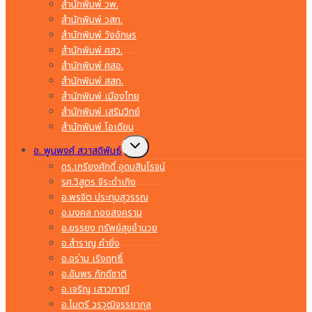
สำนักพิมพ์ วพ.
สำนักพิมพ์ วสท.
สำนักพิมพ์ วังอักษร
สำนักพิมพ์ ศสว.
สำนักพิมพ์ ศสอ.
สำนักพิมพ์ สสท.
สำนักพิมพ์ เมืองไทย
สำนักพิมพ์ เสริมวิทย์
สำนักพิมพ์ โอเดียน
Toggle
อ. พูนพงศ์ สวาสดิพันธ์
child
menu
ดร.เกรียงศักดิ์ อุดมสินโรจน์
รศ.วิสูตร จิระดำเกิง
อ.พรจิต ประทุมสุวรรณ
อ.มงคล ทองสงคราม
อ.ยรรยง ทรัพย์สุขอำนวย
อ.สำราญ คำยิ่ง
อ.อร่าม เริงฤทธิ์
อ.อัมพร ภักดีชาติ
อ.เจริญ เสาวภาณี
อ.ไมตรี วรวุฒิจรรยากุล