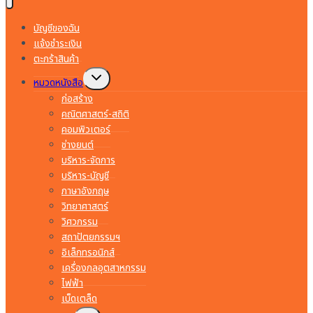
บัญชีของฉัน
แจ้งชำระเงิน
ตะกร้าสินค้า
Toggle
หมวดหนังสือ
child
menu
ก่อสร้าง
คณิตศาสตร์-สถิติ
คอมพิวเตอร์
ช่างยนต์
บริหาร-จัดการ
บริหาร-บัญชี
ภาษาอังกฤษ
วิทยาศาสตร์
วิศวกรรม
สถาปัตยกรรมฯ
อิเล็กทรอนิกส์
เครื่องกลอุตสาหกรรม
ไฟฟ้า
เบ็ดเตล็ด