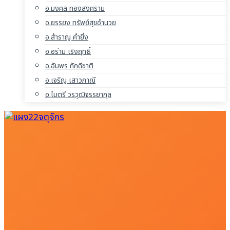
อ.มงคล ทองสงคราม
อ.ยรรยง ทรัพย์สุขอำนวย
อ.สำราญ คำยิ่ง
อ.อร่าม เริงฤทธิ์
อ.อัมพร ภักดีชาติ
อ.เจริญ เสาวภาณี
อ.ไมตรี วรวุฒิจรรยากุล