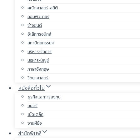
คณิตศาสตร์-สถิติ
คอมพิวเตอร์
ช่างยนต์
อิเล็กทรอนิกส์
สถาปัตยกรรมฯ
บริหาร-จัดการ
บริหาร-บัญชี
ภาษาอังกฤษ
วิทยาศาสตร์
หนังสือทั่วไป
ธุรกิจและการลงทุน
ดนตรี
เบ็ดเตล็ด
งานฝีมือ
สำนักพิมพ์