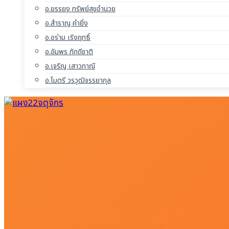
อ.ยรรยง ทรัพย์สุขอำนวย
อ.สำราญ คำยิ่ง
อ.อร่าม เริงฤทธิ์
อ.อัมพร ภักดีชาติ
อ.เจริญ เสาวภาณี
อ.ไมตรี วรวุฒิจรรยากุล