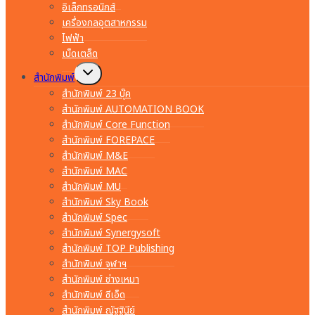
อิเล็กทรอนิกส์
เครื่องกลอุตสาหกรรม
ไฟฟ้า
เบ็ดเตล็ด
Toggle
สำนักพิมพ์
child
menu
สำนักพิมพ์ 23 บุ๊ค
สำนักพิมพ์ AUTOMATION BOOK
สำนักพิมพ์ Core Function
สำนักพิมพ์ FOREPACE
สำนักพิมพ์ M&E
สำนักพิมพ์ MAC
สำนักพิมพ์ MU
สำนักพิมพ์ Sky Book
สำนักพิมพ์ Spec
สำนักพิมพ์ Synergysoft
สำนักพิมพ์ TOP Publishing
สำนักพิมพ์ จุฬาฯ
สำนักพิมพ์ ช่างเหมา
สำนักพิมพ์ ซีเอ็ด
สำนักพิมพ์ ณัฐฐินีย์