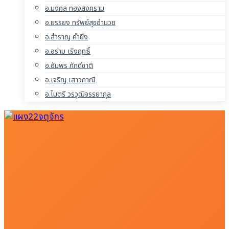
อ.มงคล ทองสงคราม
อ.ยรรยง ทรัพย์สุขอำนวย
อ.สำราญ คำยิ่ง
อ.อร่าม เริงฤทธิ์
อ.อัมพร ภักดีชาติ
อ.เจริญ เสาวภาณี
อ.ไมตรี วรวุฒิจรรยากุล