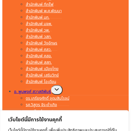
สำนักพิมพ์ ทีกรุ๊ฟ
สำนักพิมพ์ พ.ศ.พัฒนา
สำนักพิมพ์ มก.
สำนักพิมพ์ มจพ.
สำนักพิมพ์ วพ.
สำนักพิมพ์ วสท.
สำนักพิมพ์ วังอักษร
สำนักพิมพ์ ศสว.
สำนักพิมพ์ ศสอ.
สำนักพิมพ์ สสท.
สำนักพิมพ์ เมืองไทย
สำนักพิมพ์ เสริมวิทย์
สำนักพิมพ์ โอเดียน
Toggle
อ. พูนพงศ์ สวาสดิพันธ์
child
menu
ดร.เกรียงศักดิ์ อุดมสินโรจน์
รศ.วิสูตร จิระดำเกิง
อ.พรจิต ประทุมสุวรรณ
อ.มงคล ทองสงคราม
เว็บไซต์นี้มีการใช้งานคุกกี้
อ.ยรรยง ทรัพย์สุขอำนวย
เว็บไซต์นี้มีการใช้งานคุกกี้ เพื่อเพิ่มประสิทธิภาพและประสบการณ์ที่ดีใน
อ.สำราญ คำยิ่ง