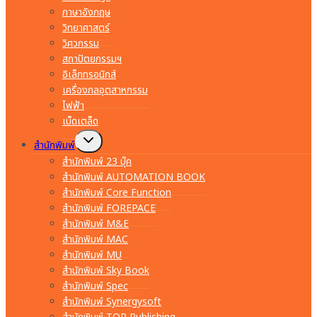
ภาษาอังกฤษ
วิทยาศาสตร์
วิศวกรรม
สถาปัตยกรรมฯ
อิเล็กทรอนิกส์
เครื่องกลอุตสาหกรรม
ไฟฟ้า
เบ็ดเตล็ด
Toggle
สำนักพิมพ์
child
menu
สำนักพิมพ์ 23 บุ๊ค
สำนักพิมพ์ AUTOMATION BOOK
สำนักพิมพ์ Core Function
สำนักพิมพ์ FOREPACE
สำนักพิมพ์ M&E
สำนักพิมพ์ MAC
สำนักพิมพ์ MU
สำนักพิมพ์ Sky Book
สำนักพิมพ์ Spec
สำนักพิมพ์ Synergysoft