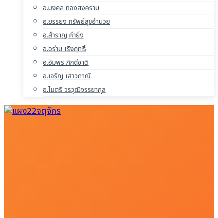
อ.มงคล ทองสงคราม
อ.ยรรยง ทรัพย์สุขอำนวย
อ.สำราญ คำยิ่ง
อ.อร่าม เริงฤทธิ์
อ.อัมพร ภักดีชาติ
อ.เจริญ เสาวภาณี
อ.ไมตรี วรวุฒิจรรยากุล