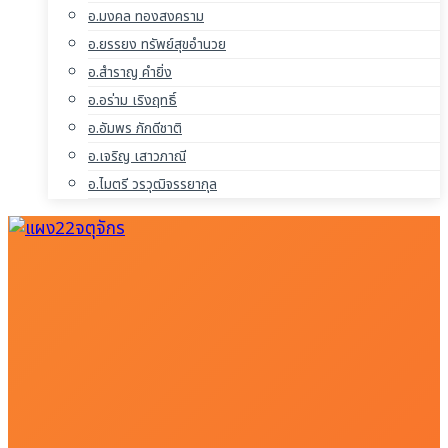
อ.มงคล ทองสงคราม
อ.ยรรยง ทรัพย์สุขอำนวย
อ.สำราญ คำยิ่ง
อ.อร่าม เริงฤทธิ์
อ.อัมพร ภักดีชาติ
อ.เจริญ เสาวภาณี
อ.ไมตรี วรวุฒิจรรยากุล