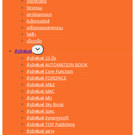
วิทยาศาสตร์
วิศวกรรม
สถาปัตยกรรมฯ
อิเล็กทรอนิกส์
เครื่องกลอุตสาหกรรม
ไฟฟ้า
เบ็ดเตล็ด
Toggle
สำนักพิมพ์
child
menu
สำนักพิมพ์ 23 บุ๊ค
สำนักพิมพ์ AUTOMATION BOOK
สำนักพิมพ์ Core Function
สำนักพิมพ์ FOREPACE
สำนักพิมพ์ M&E
สำนักพิมพ์ MAC
สำนักพิมพ์ MU
สำนักพิมพ์ Sky Book
สำนักพิมพ์ Spec
สำนักพิมพ์ Synergysoft
สำนักพิมพ์ TOP Publishing
สำนักพิมพ์ จุฬาฯ