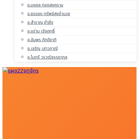
อ.มงคล ทองสงคราม
อ.ยรรยง ทรัพย์สุขอำนวย
อ.สำราญ คำยิ่ง
อ.อร่าม เริงฤทธิ์
อ.อัมพร ภักดีชาติ
อ.เจริญ เสาวภาณี
อ.ไมตรี วรวุฒิจรรยากุล