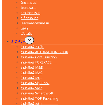
วิทยาศาสตร์
วิศวกรรม
สถาปัตยกรรมฯ
อิเล็กทรอนิกส์
เครื่องกลอุตสาหกรรม
ไฟฟ้า
เบ็ดเตล็ด
Toggle
สำนักพิมพ์
child
menu
สำนักพิมพ์ 23 บุ๊ค
สำนักพิมพ์ AUTOMATION BOOK
สำนักพิมพ์ Core Function
สำนักพิมพ์ FOREPACE
สำนักพิมพ์ M&E
สำนักพิมพ์ MAC
สำนักพิมพ์ MU
สำนักพิมพ์ Sky Book
สำนักพิมพ์ Spec
สำนักพิมพ์ Synergysoft
สำนักพิมพ์ TOP Publishing
สำนักพิมพ์ จุฬาฯ