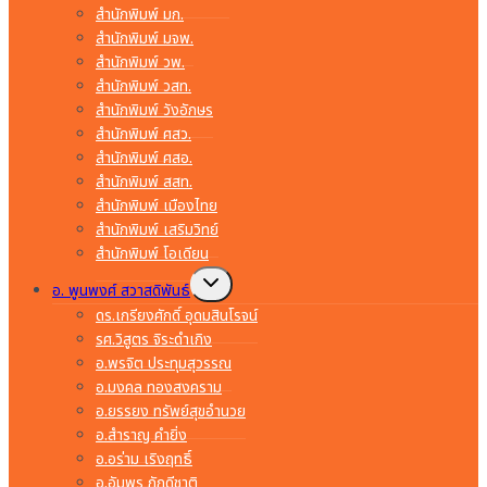
สำนักพิมพ์ มก.
สำนักพิมพ์ มจพ.
สำนักพิมพ์ วพ.
สำนักพิมพ์ วสท.
สำนักพิมพ์ วังอักษร
สำนักพิมพ์ ศสว.
สำนักพิมพ์ ศสอ.
สำนักพิมพ์ สสท.
สำนักพิมพ์ เมืองไทย
สำนักพิมพ์ เสริมวิทย์
สำนักพิมพ์ โอเดียน
Toggle
อ. พูนพงศ์ สวาสดิพันธ์
child
menu
ดร.เกรียงศักดิ์ อุดมสินโรจน์
รศ.วิสูตร จิระดำเกิง
อ.พรจิต ประทุมสุวรรณ
อ.มงคล ทองสงคราม
อ.ยรรยง ทรัพย์สุขอำนวย
อ.สำราญ คำยิ่ง
อ.อร่าม เริงฤทธิ์
อ.อัมพร ภักดีชาติ