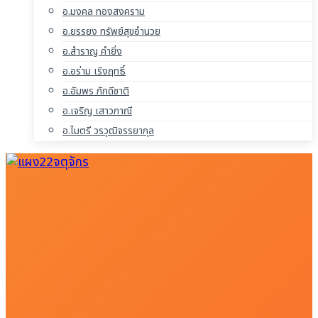
อ.มงคล ทองสงคราม
อ.ยรรยง ทรัพย์สุขอำนวย
อ.สำราญ คำยิ่ง
อ.อร่าม เริงฤทธิ์
อ.อัมพร ภักดีชาติ
อ.เจริญ เสาวภาณี
อ.ไมตรี วรวุฒิจรรยากุล