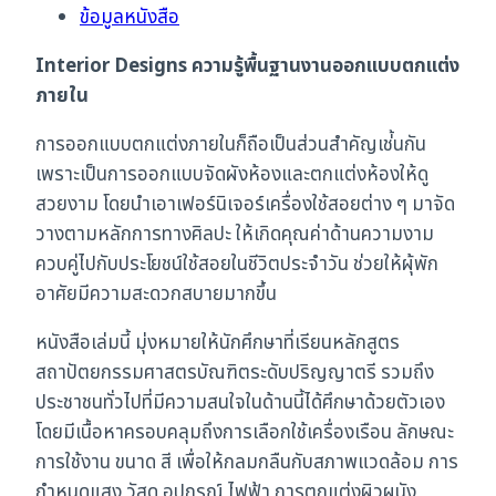
พื้น
ข้อมูลหนังสือ
ฐาน
Interior Designs ความรู้พื้นฐานงานออกแบบตกแต่ง
งาน
ภายใน
ออกแบบ
ตกแต่ง
การออกแบบตกแต่งภายในก็ถือเป็นส่วนสำคัญเช่้นกัน
ภายใน
เพราะเป็นการออกแบบจัดผังห้องและตกแต่งห้องให้ดู
ชิ้น
สวยงาม โดยนำเอาเฟอร์นิเจอร์เครื่องใช้สอยต่าง ๆ มาจัด
วางตามหลักการทางศิลปะ ให้เกิดคุณค่าด้านความงาม
ควบคู่ไปกับประโยชน์ใช้สอยในชีวิตประจำวัน ช่วยให้ผุ้พัก
อาศัยมีความสะดวกสบายมากขึ้น
หนังสือเล่มนี้ มุ่งหมายให้นักศึกษาที่เรียนหลักสูตร
สถาปัตยกรรมศาสตรบัณฑิตระดับปริญญาตรี รวมถึง
ประชาชนทั่วไปที่มีความสนใจในด้านนี้ได้ศึกษาด้วยตัวเอง
โดยมีเนื้อหาครอบคลุมถึงการเลือกใช้เครื่องเรือน ลักษณะ
การใช้งาน ขนาด สี เพื่อให้กลมกลืนกับสภาพแวดล้อม การ
กำหนดแสง วัสดุ อุปกรณ์ ไฟฟ้า การตกแต่งผิวผนัง