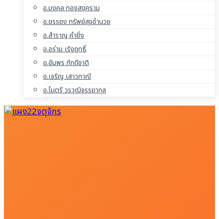
อ.มงคล ทองสงคราม
อ.ยรรยง ทรัพย์สุขอำนวย
อ.สำราญ คำยิ่ง
อ.อร่าม เริงฤทธิ์
อ.อัมพร ภักดีชาติ
อ.เจริญ เสาวภาณี
อ.ไมตรี วรวุฒิจรรยากุล