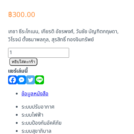
฿
300.00
เกชา ธีระโกเมน, เกียรติ อัชรพงศ์, วันชัย บัญฑิตกฤษดา,
วิโรจน์ ตั้งธนาพลกุล, สุรสิทธิ์ ทองจินทรัพย์
จำนวน
ความ
หยิบใส่ตะกร้า
รู้
แชร์เล่มนี้
เบื้อง
ต้น
วิศวกรรม
ข้อมูลหนังสือ
งาน
ระบบปรับอากาศ
ระบบ
ระบบไฟฟ้า
ชิ้น
ระบบป้องกันอัคคีภัย
ระบบสุขาภิบาล