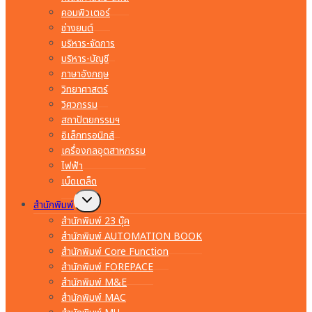
คอมพิวเตอร์
ช่างยนต์
บริหาร-จัดการ
บริหาร-บัญชี
ภาษาอังกฤษ
วิทยาศาสตร์
วิศวกรรม
สถาปัตยกรรมฯ
อิเล็กทรอนิกส์
เครื่องกลอุตสาหกรรม
ไฟฟ้า
เบ็ดเตล็ด
Toggle
สำนักพิมพ์
child
menu
สำนักพิมพ์ 23 บุ๊ค
สำนักพิมพ์ AUTOMATION BOOK
สำนักพิมพ์ Core Function
สำนักพิมพ์ FOREPACE
สำนักพิมพ์ M&E
สำนักพิมพ์ MAC