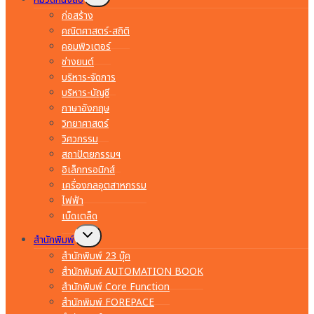
child
menu
ก่อสร้าง
คณิตศาสตร์-สถิติ
คอมพิวเตอร์
ช่างยนต์
บริหาร-จัดการ
บริหาร-บัญชี
ภาษาอังกฤษ
วิทยาศาสตร์
วิศวกรรม
สถาปัตยกรรมฯ
อิเล็กทรอนิกส์
เครื่องกลอุตสาหกรรม
ไฟฟ้า
เบ็ดเตล็ด
Toggle
สำนักพิมพ์
child
menu
สำนักพิมพ์ 23 บุ๊ค
สำนักพิมพ์ AUTOMATION BOOK
สำนักพิมพ์ Core Function
สำนักพิมพ์ FOREPACE