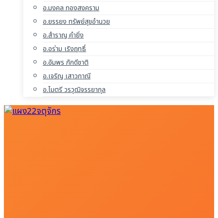
อ.มงคล ทองสงคราม
อ.ยรรยง ทรัพย์สุขอำนวย
อ.สำราญ คำยิ่ง
อ.อร่าม เริงฤทธิ์
อ.อัมพร ภักดีชาติ
อ.เจริญ เสาวภาณี
อ.ไมตรี วรวุฒิจรรยากุล