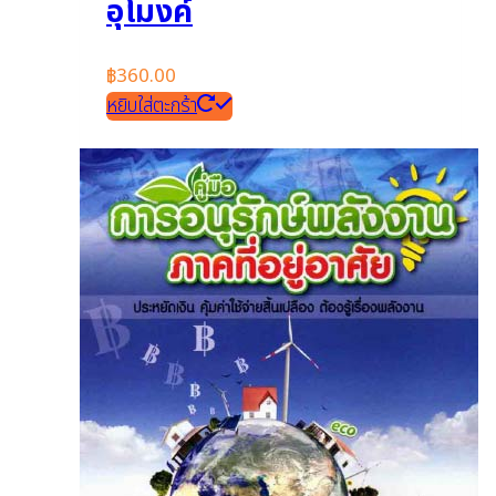
อุโมงค์
฿
360.00
หยิบใส่ตะกร้า