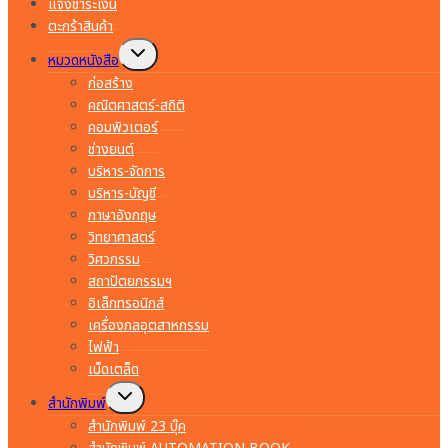
แจ้งชำระเงิน
ตะกร้าสินค้า
Toggle
หมวดหนังสือ
child
menu
ก่อสร้าง
คณิตศาสตร์-สถิติ
คอมพิวเตอร์
ช่างยนต์
บริหาร-จัดการ
บริหาร-บัญชี
ภาษาอังกฤษ
วิทยาศาสตร์
วิศวกรรม
สถาปัตยกรรมฯ
อิเล็กทรอนิกส์
เครื่องกลอุตสาหกรรม
ไฟฟ้า
เบ็ดเตล็ด
Toggle
สำนักพิมพ์
child
menu
สำนักพิมพ์ 23 บุ๊ค