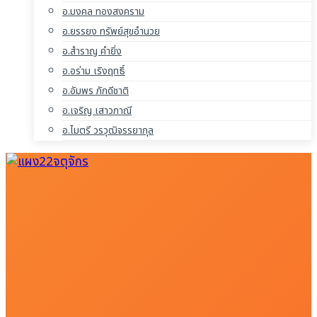
อ.มงคล ทองสงคราม
อ.ยรรยง ทรัพย์สุขอำนวย
อ.สำราญ คำยิ่ง
อ.อร่าม เริงฤทธิ์
อ.อัมพร ภักดีชาติ
อ.เจริญ เสาวภาณี
อ.ไมตรี วรวุฒิจรรยากุล