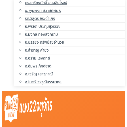
ดร.เกรียงศักดิ์ อุดมสินโรจน์
อ. พูนพงศ์ สวาสดิพันธ์
รศ.วิสูตร จิระดำเกิง
อ.พรจิต ประทุมสุวรรณ
อ.มงคล ทองสงคราม
อ.ยรรยง ทรัพย์สุขอำนวย
อ.สำราญ คำยิ่ง
อ.อร่าม เริงฤทธิ์
อ.อัมพร ภักดีชาติ
อ.เจริญ เสาวภาณี
อ.ไมตรี วรวุฒิจรรยากุล