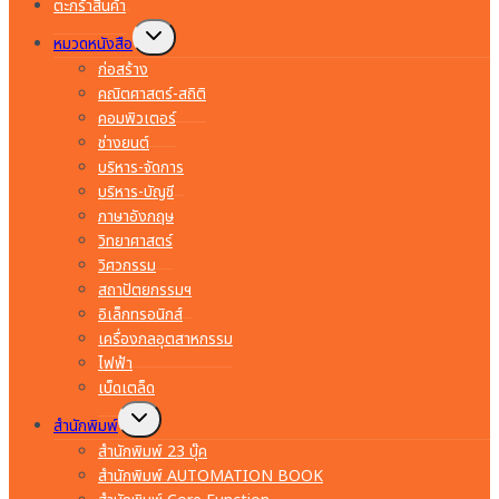
ตะกร้าสินค้า
Toggle
หมวดหนังสือ
child
menu
ก่อสร้าง
คณิตศาสตร์-สถิติ
คอมพิวเตอร์
ช่างยนต์
บริหาร-จัดการ
บริหาร-บัญชี
ภาษาอังกฤษ
วิทยาศาสตร์
วิศวกรรม
สถาปัตยกรรมฯ
อิเล็กทรอนิกส์
เครื่องกลอุตสาหกรรม
ไฟฟ้า
เบ็ดเตล็ด
Toggle
สำนักพิมพ์
child
menu
สำนักพิมพ์ 23 บุ๊ค
สำนักพิมพ์ AUTOMATION BOOK