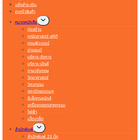
แจ้งชำระเงิน
ตะกร้าสินค้า
Toggle
หมวดหนังสือ
child
menu
ก่อสร้าง
คณิตศาสตร์-สถิติ
คอมพิวเตอร์
ช่างยนต์
บริหาร-จัดการ
บริหาร-บัญชี
ภาษาอังกฤษ
วิทยาศาสตร์
วิศวกรรม
สถาปัตยกรรมฯ
อิเล็กทรอนิกส์
เครื่องกลอุตสาหกรรม
ไฟฟ้า
เบ็ดเตล็ด
Toggle
สำนักพิมพ์
child
menu
สำนักพิมพ์ 23 บุ๊ค