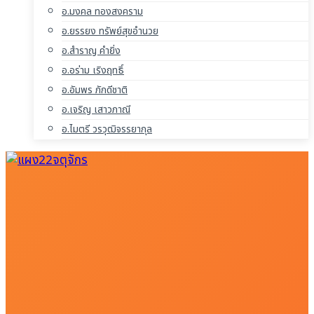
อ.มงคล ทองสงคราม
อ.ยรรยง ทรัพย์สุขอำนวย
อ.สำราญ คำยิ่ง
อ.อร่าม เริงฤทธิ์
อ.อัมพร ภักดีชาติ
อ.เจริญ เสาวภาณี
อ.ไมตรี วรวุฒิจรรยากุล