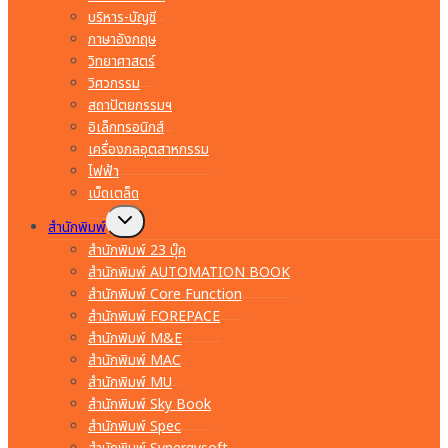
บริหาร-บัญชี
ภาษาอังกฤษ
วิทยาศาสตร์
วิศวกรรม
สถาปัตยกรรมฯ
อิเล็กทรอนิกส์
เครื่องกลอุตสาหกรรม
ไฟฟ้า
เบ็ดเตล็ด
Toggle
สำนักพิมพ์
child
menu
สำนักพิมพ์ 23 บุ๊ค
สำนักพิมพ์ AUTOMATION BOOK
สำนักพิมพ์ Core Function
สำนักพิมพ์ FOREPACE
สำนักพิมพ์ M&E
สำนักพิมพ์ MAC
สำนักพิมพ์ MU
สำนักพิมพ์ Sky Book
สำนักพิมพ์ Spec