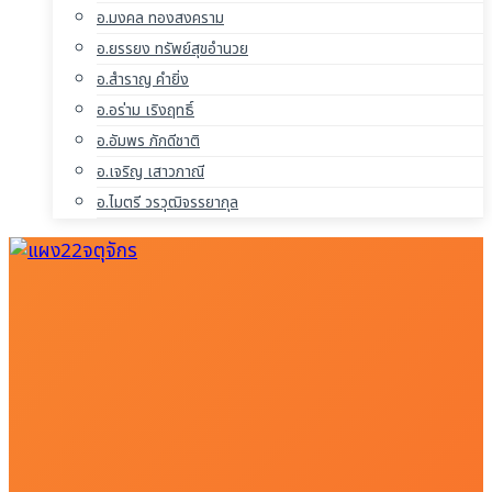
อ.มงคล ทองสงคราม
อ.ยรรยง ทรัพย์สุขอำนวย
อ.สำราญ คำยิ่ง
อ.อร่าม เริงฤทธิ์
อ.อัมพร ภักดีชาติ
อ.เจริญ เสาวภาณี
อ.ไมตรี วรวุฒิจรรยากุล