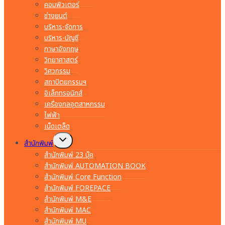
คอมพิวเตอร์
ช่างยนต์
บริหาร-จัดการ
บริหาร-บัญชี
ภาษาอังกฤษ
วิทยาศาสตร์
วิศวกรรม
สถาปัตยกรรมฯ
อิเล็กทรอนิกส์
เครื่องกลอุตสาหกรรม
ไฟฟ้า
เบ็ดเตล็ด
Toggle
สำนักพิมพ์
child
menu
สำนักพิมพ์ 23 บุ๊ค
สำนักพิมพ์ AUTOMATION BOOK
สำนักพิมพ์ Core Function
สำนักพิมพ์ FOREPACE
สำนักพิมพ์ M&E
สำนักพิมพ์ MAC
สำนักพิมพ์ MU