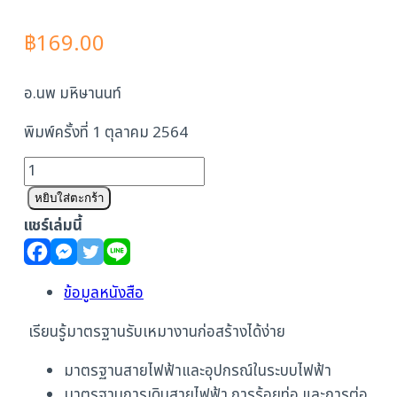
฿
169.00
อ.นพ มหิษานนท์
พิมพ์ครั้งที่ 1 ตุลาคม 2564
จำนวน
มาตรฐาน
หยิบใส่ตะกร้า
การ
แชร์เล่มนี้
ติด
ตั้ง
ไฟฟ้า
ข้อมูลหนังสือ
ภายใน
เรียนรู้มาตรฐานรับเหมางานก่อสร้างได้ง่าย
และ
นอก
มาตรฐานสายไฟฟ้าและอุปกรณ์ในระบบไฟฟ้า
อาคาร
มาตรฐานการเดินสายไฟฟ้า การร้อยท่อ และการต่อ