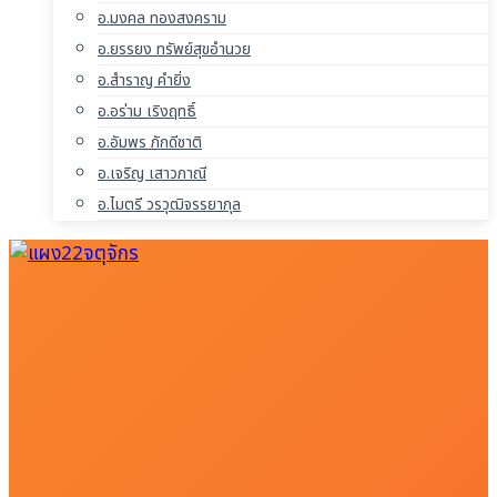
อ.มงคล ทองสงคราม
อ.ยรรยง ทรัพย์สุขอำนวย
อ.สำราญ คำยิ่ง
อ.อร่าม เริงฤทธิ์
อ.อัมพร ภักดีชาติ
อ.เจริญ เสาวภาณี
อ.ไมตรี วรวุฒิจรรยากุล