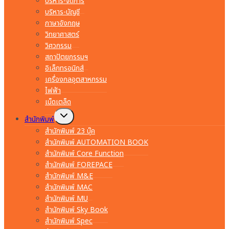
บริหาร-จัดการ
บริหาร-บัญชี
ภาษาอังกฤษ
วิทยาศาสตร์
วิศวกรรม
สถาปัตยกรรมฯ
อิเล็กทรอนิกส์
เครื่องกลอุตสาหกรรม
ไฟฟ้า
เบ็ดเตล็ด
Toggle
สำนักพิมพ์
child
menu
สำนักพิมพ์ 23 บุ๊ค
สำนักพิมพ์ AUTOMATION BOOK
สำนักพิมพ์ Core Function
สำนักพิมพ์ FOREPACE
สำนักพิมพ์ M&E
สำนักพิมพ์ MAC
สำนักพิมพ์ MU
สำนักพิมพ์ Sky Book
สำนักพิมพ์ Spec