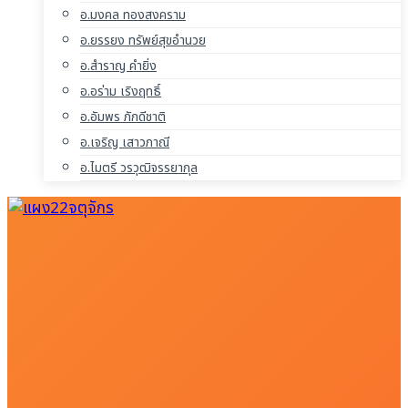
อ.มงคล ทองสงคราม
อ.ยรรยง ทรัพย์สุขอำนวย
อ.สำราญ คำยิ่ง
อ.อร่าม เริงฤทธิ์
อ.อัมพร ภักดีชาติ
อ.เจริญ เสาวภาณี
อ.ไมตรี วรวุฒิจรรยากุล