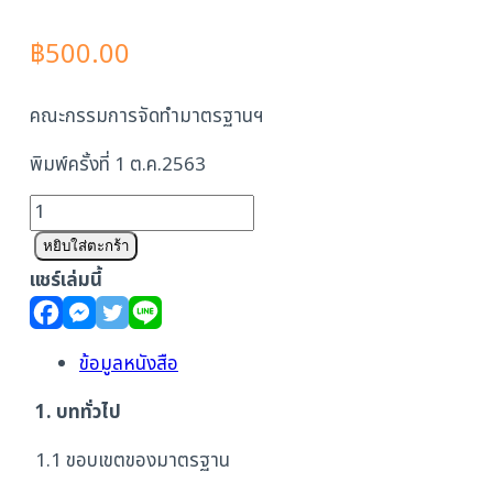
฿
500.00
คณะกรรมการจัดทำมาตรฐานฯ
พิมพ์ครั้งที่ 1 ต.ค.2563
จำนวน
มาตรฐาน
หยิบใส่ตะกร้า
การ
แชร์เล่มนี้
ใช้
แบบ
จำลอง
ข้อมูลหนังสือ
สารสนเทศ
1. บททั่วไป
อาคาร
ชิ้น
1.1 ขอบเขตของมาตรฐาน