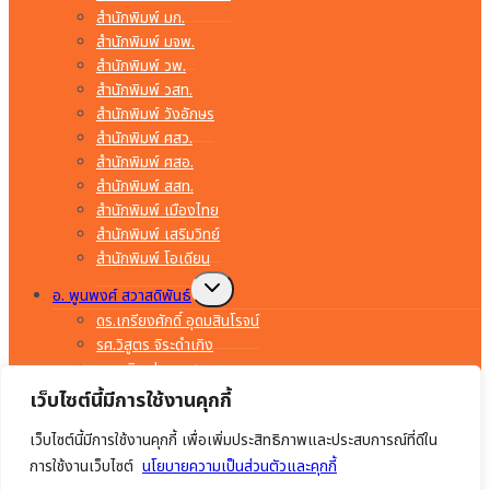
สำนักพิมพ์ มก.
สำนักพิมพ์ มจพ.
สำนักพิมพ์ วพ.
สำนักพิมพ์ วสท.
สำนักพิมพ์ วังอักษร
สำนักพิมพ์ ศสว.
สำนักพิมพ์ ศสอ.
สำนักพิมพ์ สสท.
สำนักพิมพ์ เมืองไทย
สำนักพิมพ์ เสริมวิทย์
สำนักพิมพ์ โอเดียน
Toggle
อ. พูนพงศ์ สวาสดิพันธ์
child
menu
ดร.เกรียงศักดิ์ อุดมสินโรจน์
รศ.วิสูตร จิระดำเกิง
อ.พรจิต ประทุมสุวรรณ
อ.มงคล ทองสงคราม
เว็บไซต์นี้มีการใช้งานคุกกี้
อ.ยรรยง ทรัพย์สุขอำนวย
เว็บไซต์นี้มีการใช้งานคุกกี้ เพื่อเพิ่มประสิทธิภาพและประสบการณ์ที่ดีใน
อ.สำราญ คำยิ่ง
อ.อร่าม เริงฤทธิ์
การใช้งานเว็บไซต์
นโยบายความเป็นส่วนตัวและคุกกี้
อ.อัมพร ภักดีชาติ