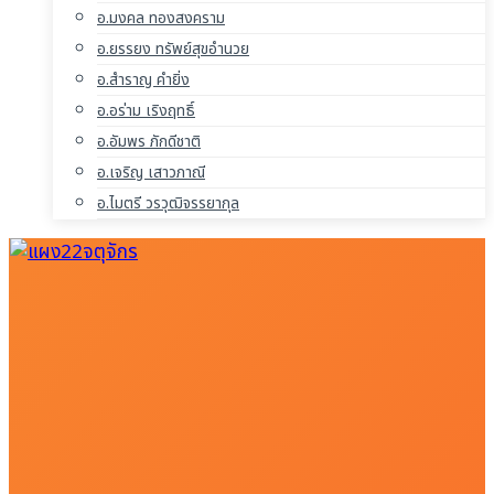
อ.มงคล ทองสงคราม
อ.ยรรยง ทรัพย์สุขอำนวย
อ.สำราญ คำยิ่ง
อ.อร่าม เริงฤทธิ์
อ.อัมพร ภักดีชาติ
อ.เจริญ เสาวภาณี
อ.ไมตรี วรวุฒิจรรยากุล