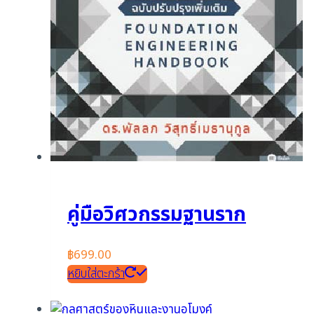
คู่มือวิศวกรรมฐานราก
฿
699.00
หยิบใส่ตะกร้า