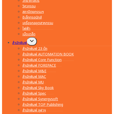
วิทยาศาสตร์
วิศวกรรม
สถาปัตยกรรมฯ
อิเล็กทรอนิกส์
เครื่องกลอุตสาหกรรม
ไฟฟ้า
เบ็ดเตล็ด
Toggle
สำนักพิมพ์
child
menu
สำนักพิมพ์ 23 บุ๊ค
สำนักพิมพ์ AUTOMATION BOOK
สำนักพิมพ์ Core Function
สำนักพิมพ์ FOREPACE
สำนักพิมพ์ M&E
สำนักพิมพ์ MAC
สำนักพิมพ์ MU
สำนักพิมพ์ Sky Book
สำนักพิมพ์ Spec
สำนักพิมพ์ Synergysoft
สำนักพิมพ์ TOP Publishing
สำนักพิมพ์ จุฬาฯ