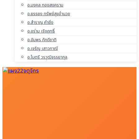
อ.มงคล ทองสงคราม
อ.ยรรยง ทรัพย์สุขอำนวย
อ.สำราญ คำยิ่ง
อ.อร่าม เริงฤทธิ์
อ.อัมพร ภักดีชาติ
อ.เจริญ เสาวภาณี
อ.ไมตรี วรวุฒิจรรยากุล