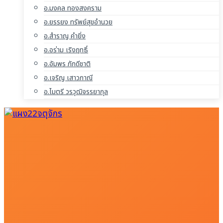
อ.มงคล ทองสงคราม
อ.ยรรยง ทรัพย์สุขอำนวย
อ.สำราญ คำยิ่ง
อ.อร่าม เริงฤทธิ์
อ.อัมพร ภักดีชาติ
อ.เจริญ เสาวภาณี
อ.ไมตรี วรวุฒิจรรยากุล