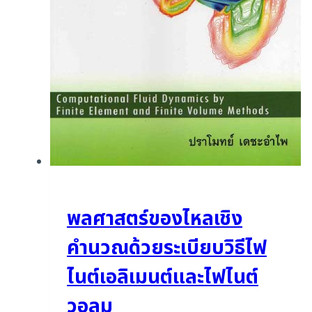
พลศาสตร์ของไหลเชิง
คำนวณด้วยระเบียบวิธีไฟ
ไนต์เอลิเมนต์และไฟไนต์
วอลุม