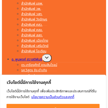
สำนักพิมพ์ มจพ.
สำนักพิมพ์ วพ.
สำนักพิมพ์ วสท.
สำนักพิมพ์ วังอักษร
สำนักพิมพ์ ศสว.
สำนักพิมพ์ ศสอ.
สำนักพิมพ์ สสท.
สำนักพิมพ์ เมืองไทย
สำนักพิมพ์ เสริมวิทย์
สำนักพิมพ์ โอเดียน
Toggle
อ. พูนพงศ์ สวาสดิพันธ์
child
menu
ดร.เกรียงศักดิ์ อุดมสินโรจน์
รศ.วิสูตร จิระดำเกิง
อ.พรจิต ประทุมสุวรรณ
อ.มงคล ทองสงคราม
เว็บไซต์นี้มีการใช้งานคุกกี้
อ.ยรรยง ทรัพย์สุขอำนวย
เว็บไซต์นี้มีการใช้งานคุกกี้ เพื่อเพิ่มประสิทธิภาพและประสบการณ์ที่ดีใน
อ.สำราญ คำยิ่ง
อ.อร่าม เริงฤทธิ์
การใช้งานเว็บไซต์
นโยบายความเป็นส่วนตัวและคุกกี้
อ.อัมพร ภักดีชาติ
อ.เจริญ เสาวภาณี