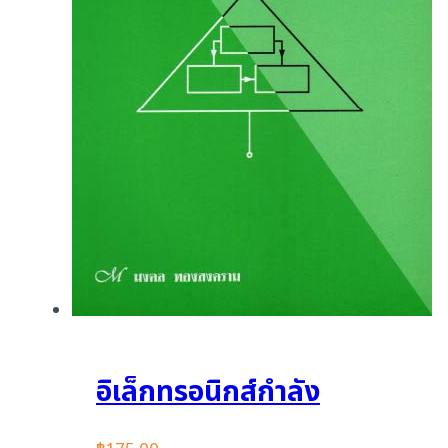
อิเล็กทรอนิกส์กำลัง