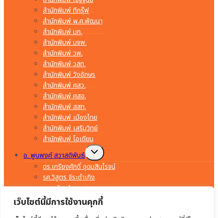
สำนักพิมพ์ ทีกรุ๊ฟ
สำนักพิมพ์ พ.ศ.พัฒนา
สำนักพิมพ์ มก.
สำนักพิมพ์ มจพ.
สำนักพิมพ์ วพ.
สำนักพิมพ์ วสท.
สำนักพิมพ์ วังอักษร
สำนักพิมพ์ ศสว.
สำนักพิมพ์ ศสอ.
สำนักพิมพ์ สสท.
สำนักพิมพ์ เมืองไทย
สำนักพิมพ์ เสริมวิทย์
สำนักพิมพ์ โอเดียน
Toggle
อ. พูนพงศ์ สวาสดิพันธ์
child
menu
ดร.เกรียงศักดิ์ อุดมสินโรจน์
รศ.วิสูตร จิระดำเกิง
อ.พรจิต ประทุมสุวรรณ
อ.มงคล ทองสงคราม
เว็บไซต์นี้มีการใช้งานคุกกี้
อ.ยรรยง ทรัพย์สุขอำนวย