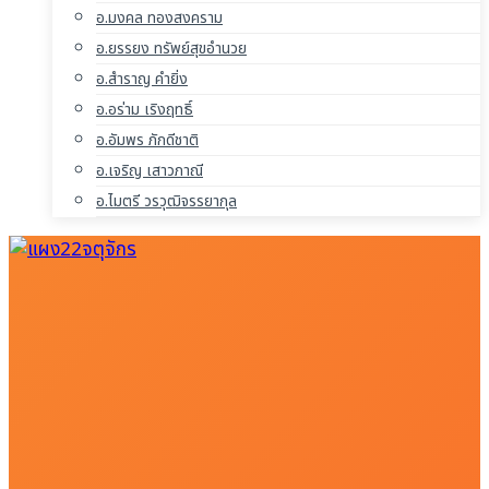
อ.มงคล ทองสงคราม
อ.ยรรยง ทรัพย์สุขอำนวย
อ.สำราญ คำยิ่ง
อ.อร่าม เริงฤทธิ์
อ.อัมพร ภักดีชาติ
อ.เจริญ เสาวภาณี
อ.ไมตรี วรวุฒิจรรยากุล