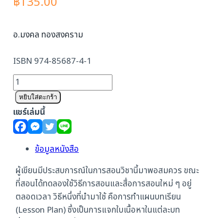
฿
135.00
อ.มงคล ทองสงคราม
ISBN 974-85687-4-1
จำนวน
หม้อแปลงไฟ
หยิบใส่ตะกร้า
ฟ้า
แชร์เล่มนี้
ชิ้น
ข้อมูลหนังสือ
ผู้เขียนมีประสบการณ์ในการสอนวิชานี้มาพอสมควร ขณะ
ที่สอนได้ทดลองใช้วิธีการสอนและสื่อการสอนใหม่ ๆ อยู่
ตลอดเวลา วิธีหนึ่งที่นำมาใช้ คือการทำแผนบทเรียน
(Lesson Plan) ซึ่งเป็นการแจกใบเนื้อหาในแต่ละบท