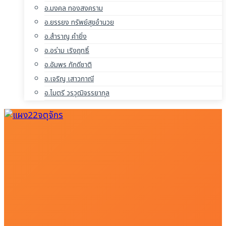
อ.มงคล ทองสงคราม
อ.ยรรยง ทรัพย์สุขอำนวย
อ.สำราญ คำยิ่ง
อ.อร่าม เริงฤทธิ์
อ.อัมพร ภักดีชาติ
อ.เจริญ เสาวภาณี
อ.ไมตรี วรวุฒิจรรยากุล