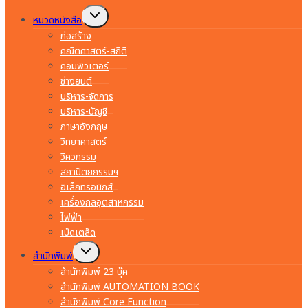
Toggle
หมวดหนังสือ
child
menu
ก่อสร้าง
คณิตศาสตร์-สถิติ
คอมพิวเตอร์
ช่างยนต์
บริหาร-จัดการ
บริหาร-บัญชี
ภาษาอังกฤษ
วิทยาศาสตร์
วิศวกรรม
สถาปัตยกรรมฯ
อิเล็กทรอนิกส์
เครื่องกลอุตสาหกรรม
ไฟฟ้า
เบ็ดเตล็ด
Toggle
สำนักพิมพ์
child
menu
สำนักพิมพ์ 23 บุ๊ค
สำนักพิมพ์ AUTOMATION BOOK
สำนักพิมพ์ Core Function