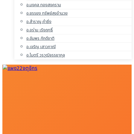
อ.มงคล ทองสงคราม
อ.ยรรยง ทรัพย์สุขอำนวย
อ.สำราญ คำยิ่ง
อ.อร่าม เริงฤทธิ์
อ.อัมพร ภักดีชาติ
อ.เจริญ เสาวภาณี
อ.ไมตรี วรวุฒิจรรยากุล