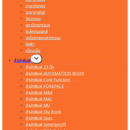
ภาษาอังกฤษ
วิทยาศาสตร์
วิศวกรรม
สถาปัตยกรรมฯ
อิเล็กทรอนิกส์
เครื่องกลอุตสาหกรรม
ไฟฟ้า
เบ็ดเตล็ด
Toggle
สำนักพิมพ์
child
menu
สำนักพิมพ์ 23 บุ๊ค
สำนักพิมพ์ AUTOMATION BOOK
สำนักพิมพ์ Core Function
สำนักพิมพ์ FOREPACE
สำนักพิมพ์ M&E
สำนักพิมพ์ MAC
สำนักพิมพ์ MU
สำนักพิมพ์ Sky Book
สำนักพิมพ์ Spec
สำนักพิมพ์ Synergysoft