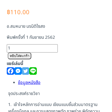
฿
110.00
อ.สมหมาย นรนิติไธสง
พิมพ์ครั้งที่ 1 กันยายน 2562
จำนวน
เขียน
หยิบใส่ตะกร้า
แบบ
แชร์เล่มนี้
เครื่อง
มือ
กล
ข้อมูลหนังสือ
1
จุดประสงค์รายวิชา
รหัส
วิชา
1. เข้าใจหลักการอ่านแบบ เขียนแบบชิ้นส่วนมาตรฐาน
20102-
เครื่องมือกล และการแสดงภาพตัด ภาพช่วย พิกัดความ