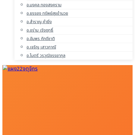
อ.มงคล ทองสงคราม
อ.ยรรยง ทรัพย์สุขอำนวย
อ.สำราญ คำยิ่ง
อ.อร่าม เริงฤทธิ์
อ.อัมพร ภักดีชาติ
อ.เจริญ เสาวภาณี
อ.ไมตรี วรวุฒิจรรยากุล