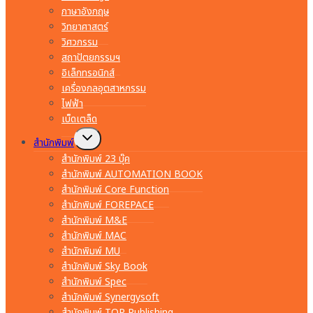
ภาษาอังกฤษ
วิทยาศาสตร์
วิศวกรรม
สถาปัตยกรรมฯ
อิเล็กทรอนิกส์
เครื่องกลอุตสาหกรรม
ไฟฟ้า
เบ็ดเตล็ด
Toggle
สำนักพิมพ์
child
menu
สำนักพิมพ์ 23 บุ๊ค
สำนักพิมพ์ AUTOMATION BOOK
สำนักพิมพ์ Core Function
สำนักพิมพ์ FOREPACE
สำนักพิมพ์ M&E
สำนักพิมพ์ MAC
สำนักพิมพ์ MU
สำนักพิมพ์ Sky Book
สำนักพิมพ์ Spec
สำนักพิมพ์ Synergysoft
สำนักพิมพ์ TOP Publishing