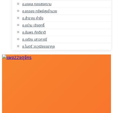
อ.มงคล ทองสงคราม
อ.ยรรยง ทรัพย์สุขอำนวย
อ.สำราญ คำยิ่ง
อ.อร่าม เริงฤทธิ์
อ.อัมพร ภักดีชาติ
อ.เจริญ เสาวภาณี
อ.ไมตรี วรวุฒิจรรยากุล