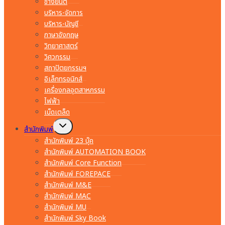
ช่างยนต์
บริหาร-จัดการ
บริหาร-บัญชี
ภาษาอังกฤษ
วิทยาศาสตร์
วิศวกรรม
สถาปัตยกรรมฯ
อิเล็กทรอนิกส์
เครื่องกลอุตสาหกรรม
ไฟฟ้า
เบ็ดเตล็ด
Toggle
สำนักพิมพ์
child
menu
สำนักพิมพ์ 23 บุ๊ค
สำนักพิมพ์ AUTOMATION BOOK
สำนักพิมพ์ Core Function
สำนักพิมพ์ FOREPACE
สำนักพิมพ์ M&E
สำนักพิมพ์ MAC
สำนักพิมพ์ MU
สำนักพิมพ์ Sky Book