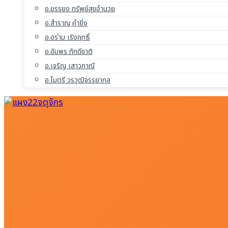
อ.ยรรยง ทรัพย์สุขอำนวย
อ.สำราญ คำยิ่ง
อ.อร่าม เริงฤทธิ์
อ.อัมพร ภักดีชาติ
อ.เจริญ เสาวภาณี
อ.ไมตรี วรวุฒิจรรยากุล