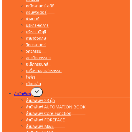
คณิตศาสตร์-สถิติ
คอมพิวเตอร์
ช่างยนต์
บริหาร-จัดการ
บริหาร-บัญชี
ภาษาอังกฤษ
วิทยาศาสตร์
วิศวกรรม
สถาปัตยกรรมฯ
อิเล็กทรอนิกส์
เครื่องกลอุตสาหกรรม
ไฟฟ้า
เบ็ดเตล็ด
Toggle
สำนักพิมพ์
child
menu
สำนักพิมพ์ 23 บุ๊ค
สำนักพิมพ์ AUTOMATION BOOK
สำนักพิมพ์ Core Function
สำนักพิมพ์ FOREPACE
สำนักพิมพ์ M&E