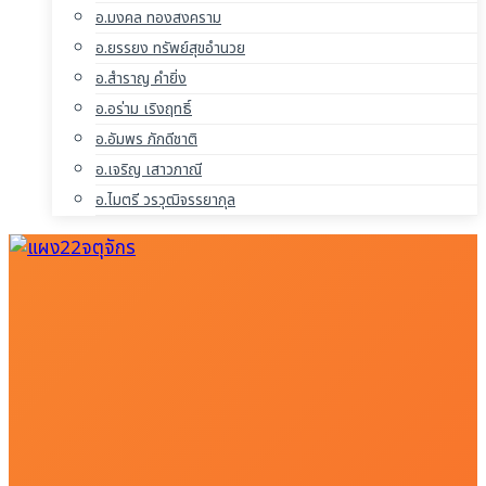
อ.มงคล ทองสงคราม
อ.ยรรยง ทรัพย์สุขอำนวย
อ.สำราญ คำยิ่ง
อ.อร่าม เริงฤทธิ์
อ.อัมพร ภักดีชาติ
อ.เจริญ เสาวภาณี
อ.ไมตรี วรวุฒิจรรยากุล