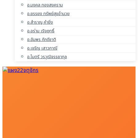
อ.มงคล ทองสงคราม
อ.ยรรยง ทรัพย์สุขอำนวย
อ.สำราญ คำยิ่ง
อ.อร่าม เริงฤทธิ์
อ.อัมพร ภักดีชาติ
อ.เจริญ เสาวภาณี
อ.ไมตรี วรวุฒิจรรยากุล