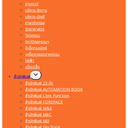
ช่างยนต์
บริหาร-จัดการ
บริหาร-บัญชี
ภาษาอังกฤษ
วิทยาศาสตร์
วิศวกรรม
สถาปัตยกรรมฯ
อิเล็กทรอนิกส์
เครื่องกลอุตสาหกรรม
ไฟฟ้า
เบ็ดเตล็ด
Toggle
สำนักพิมพ์
child
menu
สำนักพิมพ์ 23 บุ๊ค
สำนักพิมพ์ AUTOMATION BOOK
สำนักพิมพ์ Core Function
สำนักพิมพ์ FOREPACE
สำนักพิมพ์ M&E
สำนักพิมพ์ MAC
สำนักพิมพ์ MU
สำนักพิมพ์ Sky Book