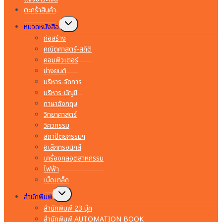
ตะกร้าสินค้า
Toggle
หมวดหนังสือ
child
menu
ก่อสร้าง
คณิตศาสตร์-สถิติ
คอมพิวเตอร์
ช่างยนต์
บริหาร-จัดการ
บริหาร-บัญชี
ภาษาอังกฤษ
วิทยาศาสตร์
วิศวกรรม
สถาปัตยกรรมฯ
อิเล็กทรอนิกส์
เครื่องกลอุตสาหกรรม
ไฟฟ้า
เบ็ดเตล็ด
Toggle
สำนักพิมพ์
child
menu
สำนักพิมพ์ 23 บุ๊ค
สำนักพิมพ์ AUTOMATION BOOK