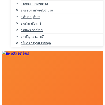
อ.มงคล ทองสงคราม
อ.ยรรยง ทรัพย์สุขอำนวย
อ.สำราญ คำยิ่ง
อ.อร่าม เริงฤทธิ์
อ.อัมพร ภักดีชาติ
อ.เจริญ เสาวภาณี
อ.ไมตรี วรวุฒิจรรยากุล