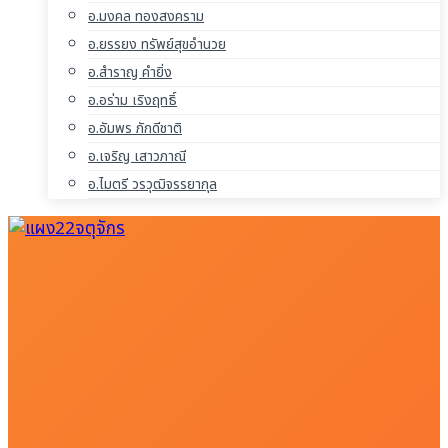
อ.มงคล ทองสงคราม
อ.ยรรยง ทรัพย์สุขอำนวย
อ.สำราญ คำยิ่ง
อ.อร่าม เริงฤทธิ์
อ.อัมพร ภักดีชาติ
อ.เจริญ เสาวภาณี
อ.ไมตรี วรวุฒิจรรยากุล