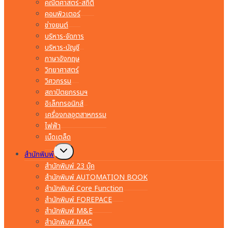
คณิตศาสตร์-สถิติ
คอมพิวเตอร์
ช่างยนต์
บริหาร-จัดการ
บริหาร-บัญชี
ภาษาอังกฤษ
วิทยาศาสตร์
วิศวกรรม
สถาปัตยกรรมฯ
อิเล็กทรอนิกส์
เครื่องกลอุตสาหกรรม
ไฟฟ้า
เบ็ดเตล็ด
Toggle
สำนักพิมพ์
child
menu
สำนักพิมพ์ 23 บุ๊ค
สำนักพิมพ์ AUTOMATION BOOK
สำนักพิมพ์ Core Function
สำนักพิมพ์ FOREPACE
สำนักพิมพ์ M&E
สำนักพิมพ์ MAC