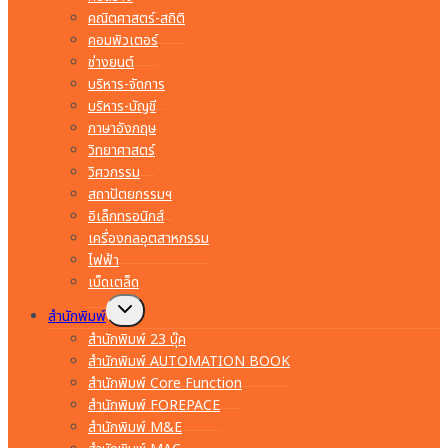
คณิตศาสตร์-สถิติ
คอมพิวเตอร์
ช่างยนต์
บริหาร-จัดการ
บริหาร-บัญชี
ภาษาอังกฤษ
วิทยาศาสตร์
วิศวกรรม
สถาปัตยกรรมฯ
อิเล็กทรอนิกส์
เครื่องกลอุตสาหกรรม
ไฟฟ้า
เบ็ดเตล็ด
Toggle
สำนักพิมพ์
child
menu
สำนักพิมพ์ 23 บุ๊ค
สำนักพิมพ์ AUTOMATION BOOK
สำนักพิมพ์ Core Function
สำนักพิมพ์ FOREPACE
สำนักพิมพ์ M&E