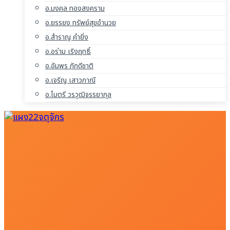
อ.มงคล ทองสงคราม
อ.ยรรยง ทรัพย์สุขอำนวย
อ.สำราญ คำยิ่ง
อ.อร่าม เริงฤทธิ์
อ.อัมพร ภักดีชาติ
อ.เจริญ เสาวภาณี
อ.ไมตรี วรวุฒิจรรยากุล