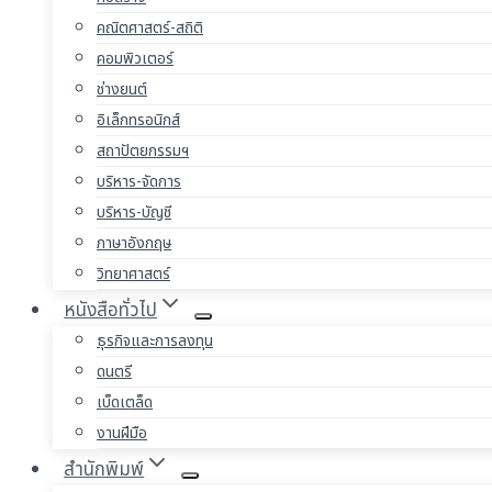
คณิตศาสตร์-สถิติ
คอมพิวเตอร์
ช่างยนต์
อิเล็กทรอนิกส์
สถาปัตยกรรมฯ
บริหาร-จัดการ
บริหาร-บัญชี
ภาษาอังกฤษ
วิทยาศาสตร์
หนังสือทั่วไป
ธุรกิจและการลงทุน
ดนตรี
เบ็ดเตล็ด
งานฝีมือ
สำนักพิมพ์