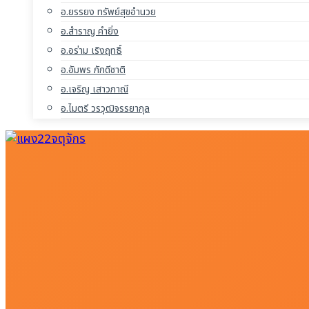
อ.ยรรยง ทรัพย์สุขอำนวย
อ.สำราญ คำยิ่ง
อ.อร่าม เริงฤทธิ์
อ.อัมพร ภักดีชาติ
อ.เจริญ เสาวภาณี
อ.ไมตรี วรวุฒิจรรยากุล