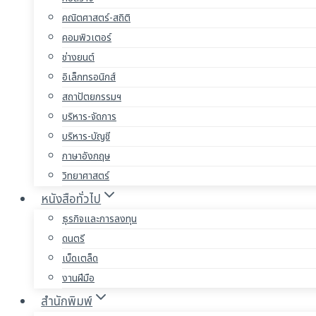
คณิตศาสตร์-สถิติ
คอมพิวเตอร์
ช่างยนต์
อิเล็กทรอนิกส์
สถาปัตยกรรมฯ
บริหาร-จัดการ
บริหาร-บัญชี
ภาษาอังกฤษ
วิทยาศาสตร์
หนังสือทั่วไป
ธุรกิจและการลงทุน
ดนตรี
เบ็ดเตล็ด
งานฝีมือ
สำนักพิมพ์