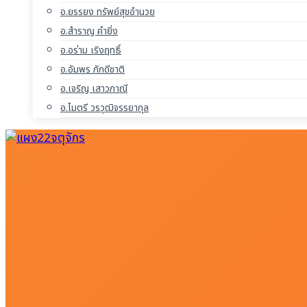
อ.ยรรยง ทรัพย์สุขอำนวย
อ.สำราญ คำยิ่ง
อ.อร่าม เริงฤทธิ์
อ.อัมพร ภักดีชาติ
อ.เจริญ เสาวภาณี
อ.ไมตรี วรวุฒิจรรยากุล