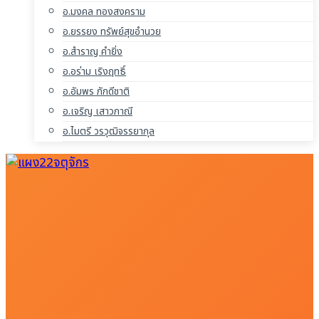
อ.มงคล ทองสงคราม
อ.ยรรยง ทรัพย์สุขอำนวย
อ.สำราญ คำยิ่ง
อ.อร่าม เริงฤทธิ์
อ.อัมพร ภักดีชาติ
อ.เจริญ เสาวภาณี
อ.ไมตรี วรวุฒิจรรยากุล