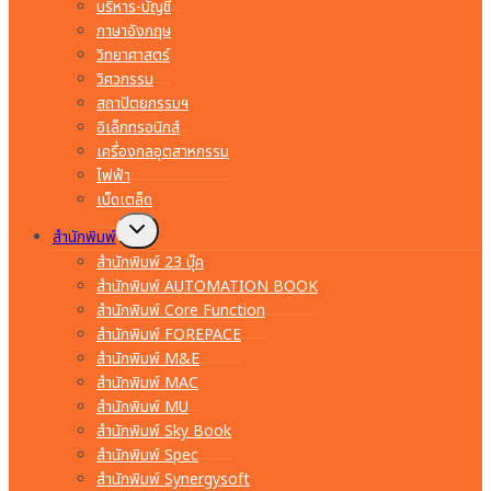
บริหาร-บัญชี
ภาษาอังกฤษ
วิทยาศาสตร์
วิศวกรรม
สถาปัตยกรรมฯ
อิเล็กทรอนิกส์
เครื่องกลอุตสาหกรรม
ไฟฟ้า
เบ็ดเตล็ด
Toggle
สำนักพิมพ์
child
menu
สำนักพิมพ์ 23 บุ๊ค
สำนักพิมพ์ AUTOMATION BOOK
สำนักพิมพ์ Core Function
สำนักพิมพ์ FOREPACE
สำนักพิมพ์ M&E
สำนักพิมพ์ MAC
สำนักพิมพ์ MU
สำนักพิมพ์ Sky Book
สำนักพิมพ์ Spec
สำนักพิมพ์ Synergysoft