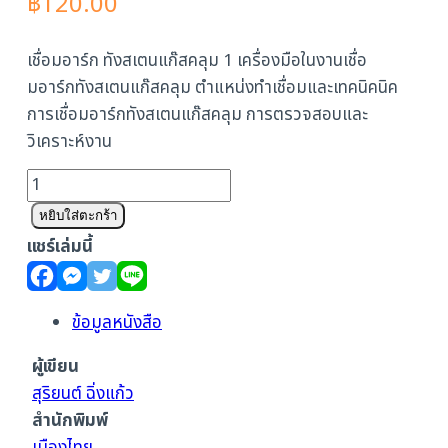
฿
120.00
เชื่อมอาร์ก ทังสเตนแก๊สคลุม 1 เครื่องมือในงานเชื่อ
มอาร์กทังสเตนแก๊สคลุม ตำแหน่งทำเชื่อมและเทคนิคนิค
การเชื่อมอาร์กทังสเตนแก๊สคลุม การตรวจสอบและ
วิเคราะห์งาน
จำนวน
เชื่อ
หยิบใส่ตะกร้า
มอาร์ก
แชร์เล่มนี้
ทังสเตน
แก๊ส
คลุม
ข้อมูลหนังสือ
1
ผู้เขียน
ชิ้น
สุริยนต์ ฉิ่งแก้ว
สำนักพิมพ์