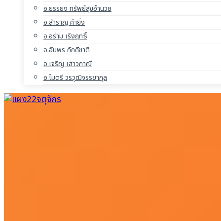
อ.ยรรยง ทรัพย์สุขอำนวย
อ.สำราญ คำยิ่ง
อ.อร่าม เริงฤทธิ์
อ.อัมพร ภักดีชาติ
อ.เจริญ เสาวภาณี
อ.ไมตรี วรวุฒิจรรยากุล