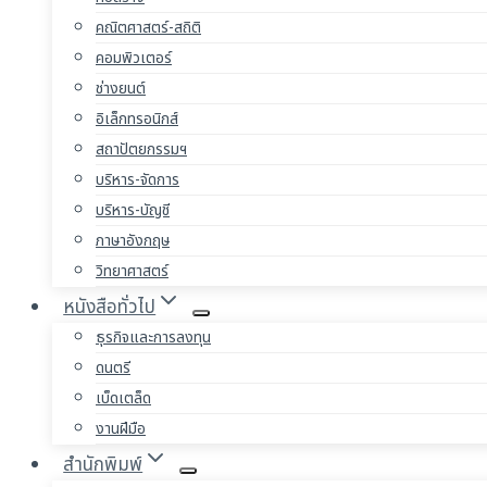
คณิตศาสตร์-สถิติ
คอมพิวเตอร์
ช่างยนต์
อิเล็กทรอนิกส์
สถาปัตยกรรมฯ
บริหาร-จัดการ
บริหาร-บัญชี
ภาษาอังกฤษ
วิทยาศาสตร์
หนังสือทั่วไป
ธุรกิจและการลงทุน
ดนตรี
เบ็ดเตล็ด
งานฝีมือ
สำนักพิมพ์