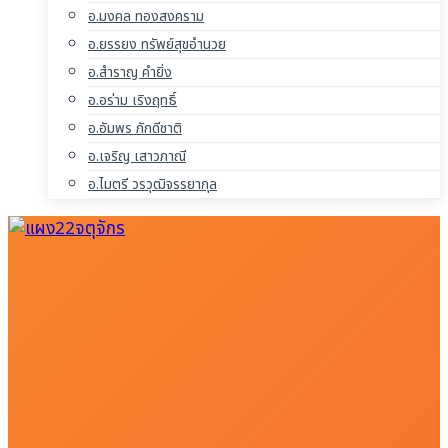
อ.มงคล ทองสงคราม
อ.ยรรยง ทรัพย์สุขอำนวย
อ.สำราญ คำยิ่ง
อ.อร่าม เริงฤทธิ์
อ.อัมพร ภักดีชาติ
อ.เจริญ เสาวภาณี
อ.ไมตรี วรวุฒิจรรยากุล