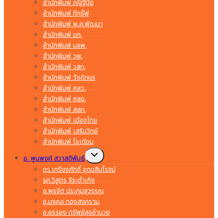
สำนักพิมพ์ ณัฐฐินีย์
สำนักพิมพ์ ทีกรุ๊ฟ
สำนักพิมพ์ พ.ศ.พัฒนา
สำนักพิมพ์ มก.
สำนักพิมพ์ มจพ.
สำนักพิมพ์ วพ.
สำนักพิมพ์ วสท.
สำนักพิมพ์ วังอักษร
สำนักพิมพ์ ศสว.
สำนักพิมพ์ ศสอ.
สำนักพิมพ์ สสท.
สำนักพิมพ์ เมืองไทย
สำนักพิมพ์ เสริมวิทย์
สำนักพิมพ์ โอเดียน
Toggle
อ. พูนพงศ์ สวาสดิพันธ์
child
menu
ดร.เกรียงศักดิ์ อุดมสินโรจน์
รศ.วิสูตร จิระดำเกิง
อ.พรจิต ประทุมสุวรรณ
อ.มงคล ทองสงคราม
อ.ยรรยง ทรัพย์สุขอำนวย