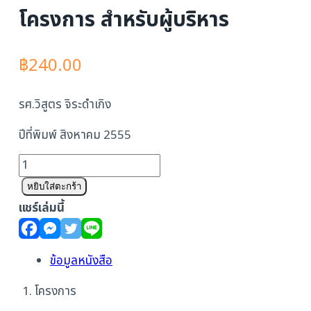
โครงการ สำหรับผู้บริหาร
฿
240.00
รศ.วิสูตร จิระดำเกิง
ปีที่พิมพ์ สิงหาคม 2555
จำนวน
Project
หยิบใส่ตะกร้า
Management
แชร์เล่มนี้
for
Executives
การ
ข้อมูลหนังสือ
บริหาร
1. โครงการ
โครงการ