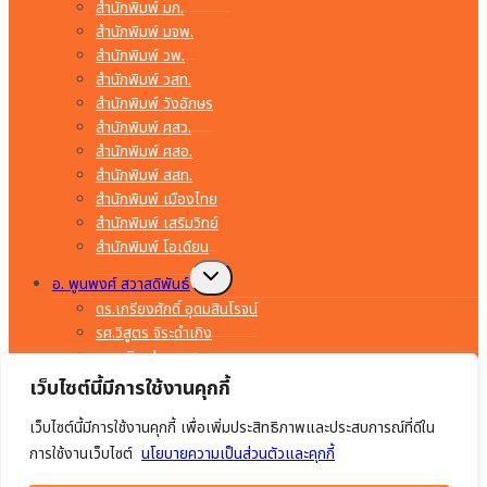
สำนักพิมพ์ มก.
สำนักพิมพ์ มจพ.
สำนักพิมพ์ วพ.
สำนักพิมพ์ วสท.
สำนักพิมพ์ วังอักษร
สำนักพิมพ์ ศสว.
สำนักพิมพ์ ศสอ.
สำนักพิมพ์ สสท.
สำนักพิมพ์ เมืองไทย
สำนักพิมพ์ เสริมวิทย์
สำนักพิมพ์ โอเดียน
Toggle
อ. พูนพงศ์ สวาสดิพันธ์
child
menu
ดร.เกรียงศักดิ์ อุดมสินโรจน์
รศ.วิสูตร จิระดำเกิง
อ.พรจิต ประทุมสุวรรณ
อ.มงคล ทองสงคราม
เว็บไซต์นี้มีการใช้งานคุกกี้
อ.ยรรยง ทรัพย์สุขอำนวย
เว็บไซต์นี้มีการใช้งานคุกกี้ เพื่อเพิ่มประสิทธิภาพและประสบการณ์ที่ดีใน
อ.สำราญ คำยิ่ง
อ.อร่าม เริงฤทธิ์
การใช้งานเว็บไซต์
นโยบายความเป็นส่วนตัวและคุกกี้
อ.อัมพร ภักดีชาติ