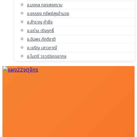
อ.มงคล ทองสงคราม
อ.ยรรยง ทรัพย์สุขอำนวย
อ.สำราญ คำยิ่ง
อ.อร่าม เริงฤทธิ์
อ.อัมพร ภักดีชาติ
อ.เจริญ เสาวภาณี
อ.ไมตรี วรวุฒิจรรยากุล